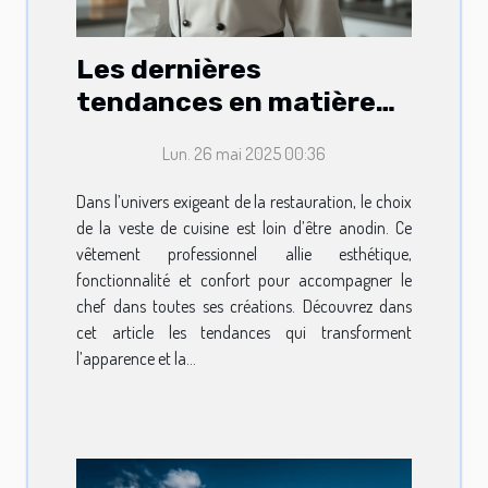
Les dernières
tendances en matière
de vestes de cuisine
Lun. 26 mai 2025 00:36
pour professionnels
Dans l’univers exigeant de la restauration, le choix
de la veste de cuisine est loin d’être anodin. Ce
vêtement professionnel allie esthétique,
fonctionnalité et confort pour accompagner le
chef dans toutes ses créations. Découvrez dans
cet article les tendances qui transforment
l’apparence et la...