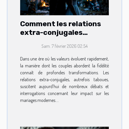
Comment les relations
extra-conjugales
influencent-elles les
Sam. 7 février 2026 02:54
mariages modernes ?
Dans une ère où les valeurs évoluent rapidement,
la manière dont les couples abordent la fidélité
connaît de profondes transformations. Les
relations extra-conjugales, autrefois taboues,
suscitent aujourd’hui de nombreux débats et
interrogations concernant leur impact sur les
mariages modernes....