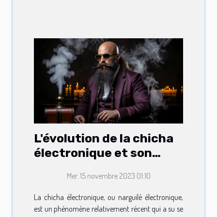
L'évolution de la chicha
électronique et son
positionnement sur le
Mer. 15 novembre 2023 01:10
marché du vapotage
La chicha électronique, ou narguilé électronique,
est un phénomène relativement récent qui a su se