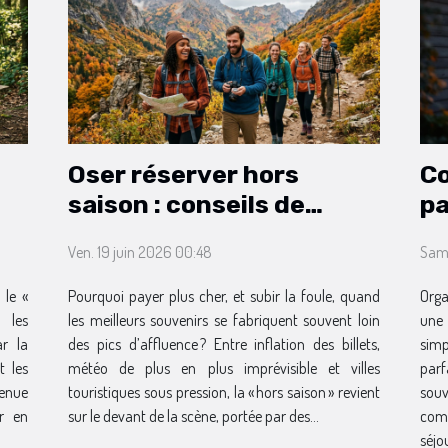
Oser réserver hors
Co
saison : conseils de
pa
voyageurs avertis
en
Ven. 19 juin 2026 00:48
Sam.
 le «
Pourquoi payer plus cher, et subir la foule, quand
Orga
 les
les meilleurs souvenirs se fabriquent souvent loin
une 
ar la
des pics d’affluence ? Entre inflation des billets,
sim
t les
météo de plus en plus imprévisible et villes
par
venue
touristiques sous pression, la « hors saison » revient
sou
ir en
sur le devant de la scène, portée par des...
com
séjo