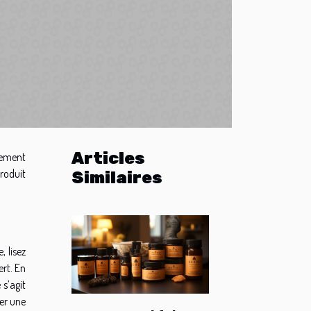
Articles
cement
produit
Similaires
, lisez
rt. En
 s’agit
éer une