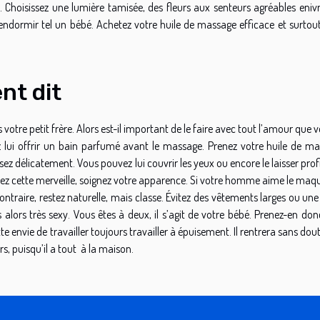
 Choisissez une lumière tamisée, des fleurs aux senteurs agréables enivr
ndormir tel un bébé. Achetez votre huile de massage efficace et surtout
nt dit
e petit frère. Alors est-il important de le faire avec tout l’amour que v
 lui offrir un bain parfumé avant le massage. Prenez votre huile de ma
 délicatement. Vous pouvez lui couvrir les yeux ou encore le laisser prof
soyez cette merveille, soignez votre apparence. Si votre homme aime le maqu
ntraire, restez naturelle, mais classe. Évitez des vêtements larges ou un
alors très sexy. Vous êtes à deux, il s’agit de votre bébé. Prenez-en don
e envie de travailler toujours travailler à épuisement. Il rentrera sans dou
, puisqu’il a tout à la maison.