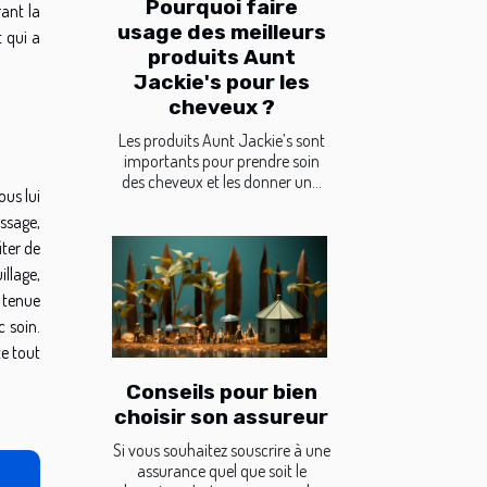
Pourquoi faire
ant la
usage des meilleurs
 qui a
produits Aunt
Jackie's pour les
cheveux ?
Les produits Aunt Jackie’s sont
importants pour prendre soin
des cheveux et les donner un...
ous lui
ssage,
iter de
illage,
e tenue
c soin.
te tout
Conseils pour bien
choisir son assureur
Si vous souhaitez souscrire à une
assurance quel que soit le