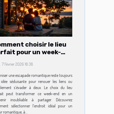
mment choisir le lieu
rfait pour un week-
d romantique ?
 7 février 2026 18:38
niser une escapade romantique reste toujours
idée séduisante pour renouer les liens ou
plement s’évader à deux. Le choix du lieu
fait peut transformer ce week-end en un
venir inoubliable à partager. Découvrez
ment sélectionner l’endroit idéal pour un
ur romantique, à...