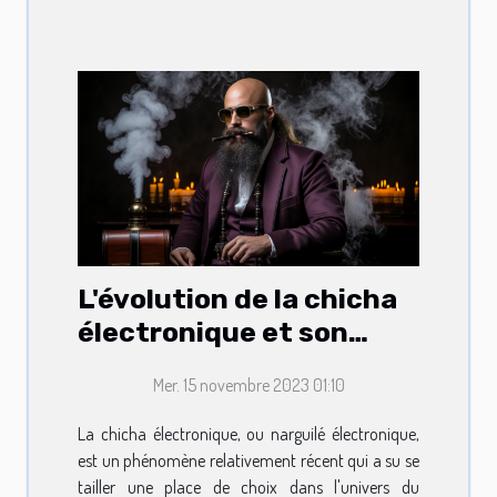
L'évolution de la chicha
électronique et son
positionnement sur le
Mer. 15 novembre 2023 01:10
marché du vapotage
La chicha électronique, ou narguilé électronique,
est un phénomène relativement récent qui a su se
tailler une place de choix dans l'univers du