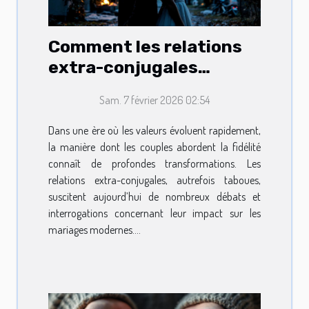
Comment les relations
extra-conjugales
influencent-elles les
Sam. 7 février 2026 02:54
mariages modernes ?
Dans une ère où les valeurs évoluent rapidement,
la manière dont les couples abordent la fidélité
connaît de profondes transformations. Les
relations extra-conjugales, autrefois taboues,
suscitent aujourd’hui de nombreux débats et
interrogations concernant leur impact sur les
mariages modernes....