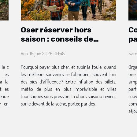
Oser réserver hors
Co
saison : conseils de
pa
voyageurs avertis
en
Ven. 19 juin 2026 00:48
Sam.
 le «
Pourquoi payer plus cher, et subir la foule, quand
Orga
 les
les meilleurs souvenirs se fabriquent souvent loin
une 
ar la
des pics d’affluence ? Entre inflation des billets,
sim
t les
météo de plus en plus imprévisible et villes
par
venue
touristiques sous pression, la « hors saison » revient
sou
ir en
sur le devant de la scène, portée par des...
com
séjo