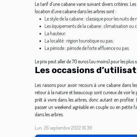
Le tarif d’une cabane varie suivant divers critères. Le
location d’une cabane dans les arbres sont :
Le style de la cabane : classique pour les nuits de
Les équipements de la cabane : climatisation ou 
La hauteur;
La localité : région touristique ou pas;
La période : période de forte affluence ou pas.
Le prix peut aller de 70 euros (ou moins) pour les plus 
Les occasions d’utilisa
Les raisons pour avoir recours à une cabane dans les 
retour à la nature et beaucoup sont curieux de voir le p
prêt à vivre dans les arbres, donc autant en profiter
passer un weekend agréable en couple ou en petite fa
dans les arbres.
Lun. 26 septembre 2022 16:39