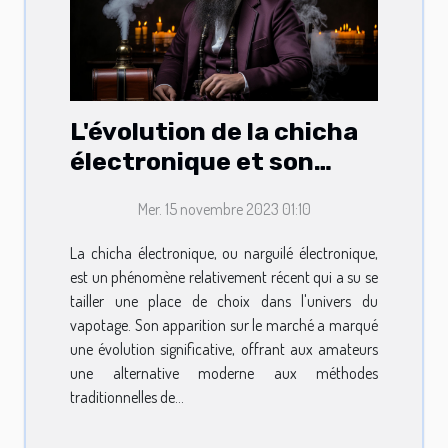
L'évolution de la chicha
électronique et son
positionnement sur le
Mer. 15 novembre 2023 01:10
marché du vapotage
La chicha électronique, ou narguilé électronique,
est un phénomène relativement récent qui a su se
tailler une place de choix dans l'univers du
vapotage. Son apparition sur le marché a marqué
une évolution significative, offrant aux amateurs
une alternative moderne aux méthodes
traditionnelles de...