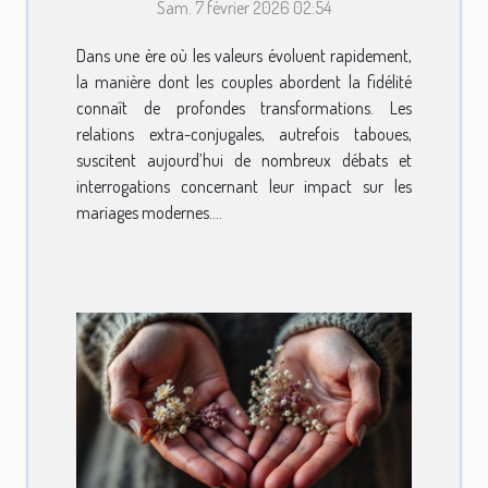
Sam. 7 février 2026 02:54
mariages modernes ?
Dans une ère où les valeurs évoluent rapidement,
la manière dont les couples abordent la fidélité
connaît de profondes transformations. Les
relations extra-conjugales, autrefois taboues,
suscitent aujourd’hui de nombreux débats et
interrogations concernant leur impact sur les
mariages modernes....