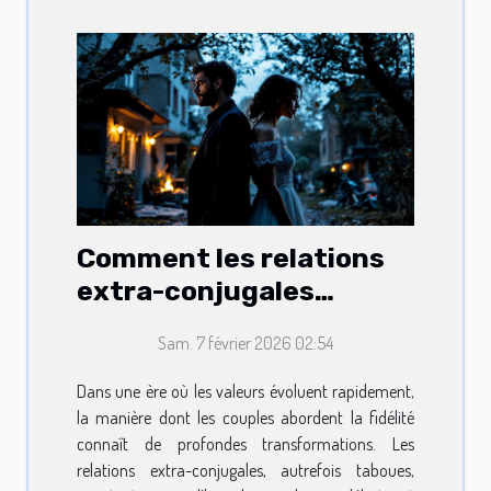
Comment les relations
extra-conjugales
influencent-elles les
Sam. 7 février 2026 02:54
mariages modernes ?
Dans une ère où les valeurs évoluent rapidement,
la manière dont les couples abordent la fidélité
connaît de profondes transformations. Les
relations extra-conjugales, autrefois taboues,