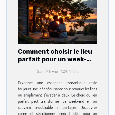
Comment choisir le lieu
parfait pour un week-
end romantique ?
Sam. 7 février 2026 18:38
Organiser une escapade romantique reste
toujours une idée séduisante pour renouer les liens
ou simplement s’évader à deux. Le choix du lieu
parfait peut transformer ce week-end en un
souvenir inoubliable à partager. Découvrez
comment sélectionner l’endroit idéal pour un