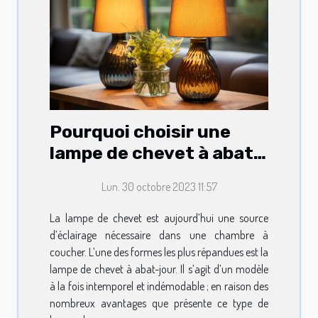
Pourquoi choisir une
lampe de chevet à abat-
jour ?
Lun. 30 octobre 2023 11:57
La lampe de chevet est aujourd’hui une source
d’éclairage nécessaire dans une chambre à
coucher. L’une des formes les plus répandues est la
lampe de chevet à abat-jour. Il s’agit d’un modèle
à la fois intemporel et indémodable ; en raison des
nombreux avantages que présente ce type de