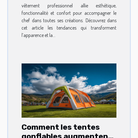
vêtement professionnel allie esthétique,
fonctionnalité et confort pour accompagner le
chef dans toutes ses créations. Découvrez dans
cet article les tendances qui transforment
l’apparence et la...
Comment les tentes
gonflables augmentent