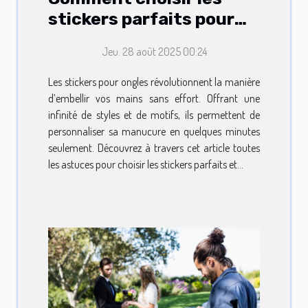
stickers parfaits pour
embellir vos ongles ?
Jeu. 28 août 2025 00:24
Les stickers pour ongles révolutionnent la manière
d’embellir vos mains sans effort. Offrant une
infinité de styles et de motifs, ils permettent de
personnaliser sa manucure en quelques minutes
seulement. Découvrez à travers cet article toutes
les astuces pour choisir les stickers parfaits et...