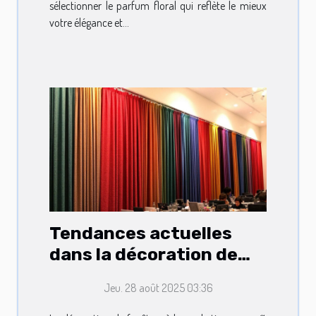
sélectionner le parfum floral qui reflète le mieux
votre élégance et...
Tendances actuelles
dans la décoration de
fenêtres à base de tissu
Jeu. 28 août 2025 03:36