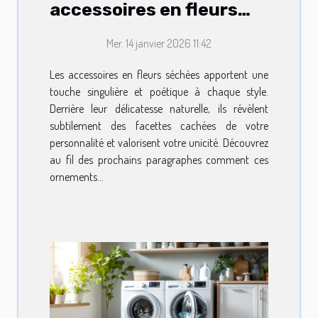
accessoires en fleurs
séchées révèlent votre
Mer. 14 janvier 2026 11:42
personnalité?
Les accessoires en fleurs séchées apportent une
touche singulière et poétique à chaque style.
Derrière leur délicatesse naturelle, ils révèlent
subtilement des facettes cachées de votre
personnalité et valorisent votre unicité. Découvrez
au fil des prochains paragraphes comment ces
ornements...