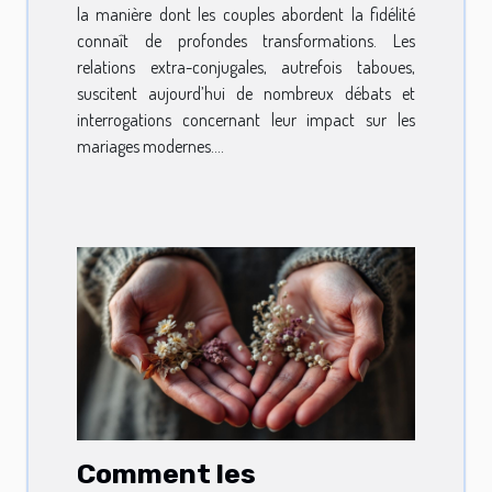
la manière dont les couples abordent la fidélité
connaît de profondes transformations. Les
relations extra-conjugales, autrefois taboues,
suscitent aujourd’hui de nombreux débats et
interrogations concernant leur impact sur les
mariages modernes....
Comment les