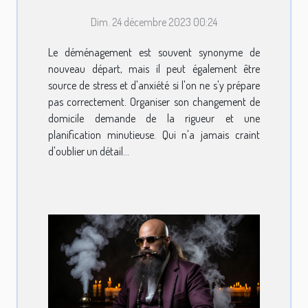
sans encombres
Dim. 24 décembre 2023 00:24
Le déménagement est souvent synonyme de
nouveau départ, mais il peut également être
source de stress et d'anxiété si l'on ne s'y prépare
pas correctement. Organiser son changement de
domicile demande de la rigueur et une
planification minutieuse. Qui n'a jamais craint
d'oublier un détail...