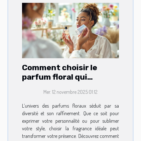
Comment choisir le
parfum floral qui
complète votre style ?
Mer. 12 novembre 2025 01:12
L’univers des parfums floraux séduit par sa
diversité et son raffinement. Que ce soit pour
exprimer votre personnalité ou pour sublimer
votre style, choisir la fragrance idéale peut
transformer votre présence. Découvrez comment