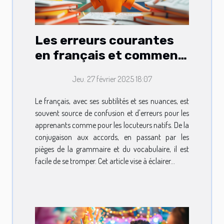
Les erreurs courantes
en français et comment
les éviter
Jeu. 27 février 2025 18:07
Le français, avec ses subtilités et ses nuances, est
souvent source de confusion et d'erreurs pour les
apprenants comme pour les locuteurs natifs. De la
conjugaison aux accords, en passant par les
pièges de la grammaire et du vocabulaire, il est
facile de se tromper. Cet article vise à éclairer...