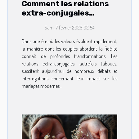
Comment les relations
extra-conjugales
influencent-elles les
Sam. 7 février 2026 02:54
mariages modernes ?
Dans une ère où les valeurs évoluent rapidement,
la manière dont les couples abordent la fidélité
connaît de profondes transformations. Les
relations extra-conjugales, autrefois taboues,
suscitent aujourd’hui de nombreux débats et
interrogations concernant leur impact sur les
mariages modernes....