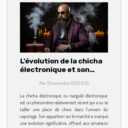
L'évolution de la chicha
électronique et son
positionnement sur le
Mer. 15 novembre 2023 01:10
marché du vapotage
La chicha électronique, ou narguilé électronique,
est un phénomène relativement récent qui a su se
tailler une place de choix dans l'univers du
vapotage. Son apparition sur le marché a marqué
une évolution significative, offrant aux amateurs