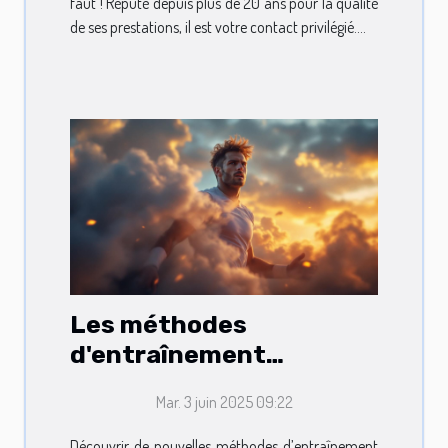
faut ! Réputé depuis plus de 20 ans pour la qualité
de ses prestations, il est votre contact privilégié....
Les méthodes
d'entraînement
innovantes pour
Mar. 3 juin 2025 09:22
améliorer votre jeu au
tennis
Découvrir de nouvelles méthodes d’entraînement