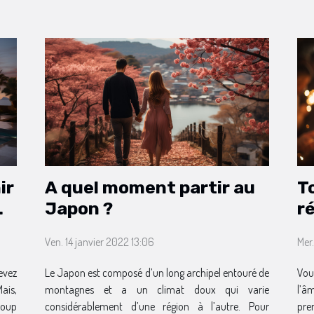
ir
A quel moment partir au
T
Japon ?
r
Ven. 14 janvier 2022 13:06
Mer.
evez
Le Japon est composé d’un long archipel entouré de
Vou
ais,
montagnes et a un climat doux qui varie
l’âm
coup
considérablement d’une région à l’autre. Pour
pre