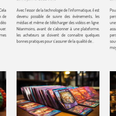
plateforme de streaming
Cela
Avec l’essor de la technologie de l’informatique, il est
Pou
n de
devenu possible de suivre des évènements, les
per
idéo
médias et même de télécharger des vidéos en ligne.
une
uer.
Néanmoins, avant de s’abonner à une plateforme,
ass
mmes
les acheteurs se doivent de connaître quelques
per
bonnes pratiques pour s’assurer de la qualité de...
sou
moye