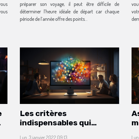
 vous
préparer son voyage, il peut être difficile de
vou
vous
déterminer l’heure idéale de départ car chaque
vot
période de l’année offre des points...
dem
e
Les critères
A
indispensables qui
m
assurent la qualité d’une
Lun. 3 janvier 2022 09:13
Lun