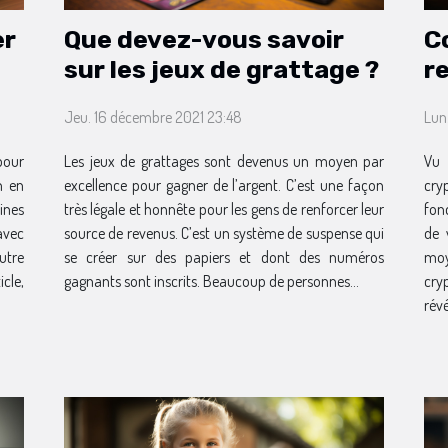
er
Que devez-vous savoir
C
sur les jeux de grattage ?
r
c
Jeu. 16 décembre 2021 23:48
Lun
pour
Les jeux de grattages sont devenus un moyen par
Vu 
n en
excellence pour gagner de l’argent. C’est une façon
cry
ines
très légale et honnête pour les gens de renforcer leur
fon
avec
source de revenus. C’est un système de suspense qui
de 
utre
se créer sur des papiers et dont des numéros
mo
cle,
gagnants sont inscrits. Beaucoup de personnes...
cry
révé