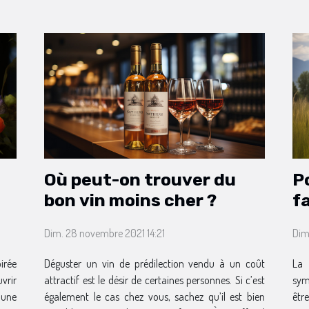
Où peut-on trouver du
P
bon vin moins cher ?
fa
Dim. 28 novembre 2021 14:21
Dim
irée
Déguster un vin de prédilection vendu à un coût
La 
vrir
attractif est le désir de certaines personnes. Si c’est
sym
d’une
également le cas chez vous, sachez qu’il est bien
êtr