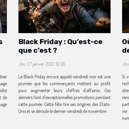
s
Black Friday : Qu’est-ce
O
que c’est ?
de
Jeu. 27 janvier 2022 19:58
Jeu
iser
Le Black Friday encore appelé vendredi noir est une
Si 
sage
journée que les commerçants mettent au profit
rec
ilité
pour augmenter leurs chiffres d’affaires. Ces
sit
t de
derniers font d’exceptionnelles promotions pendant
ren
hage
cette journée. Cette fête tire ses origines des Etats-
par
Unis et se déroule le dernier vendredi de novembre...
vi
nom