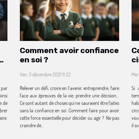
Comment avoir confiance
C
en soi ?
c
d
Ven. 3 décembre 2021 11:22
Mer
 par
Relever un défi, croire en l’avenir, entreprendre, faire
Si 
insi
face aux épreuves de la vie, prendre une décision…
tem
te de
Ce sont autant de choses qui ne sauraient être faites
hab
brer
sans la confiance en soi. Comment faire pour avoir
circ
ire.
cette force essentielle pour décider ou agir ? Ne pas
vou
craindre de...
il s